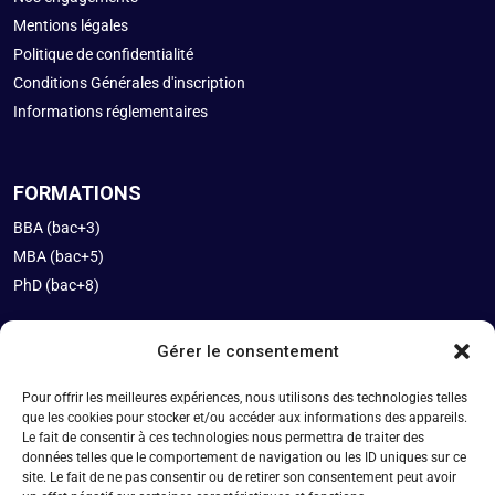
Mentions légales
Politique de confidentialité
Conditions Générales d'inscription
Informations réglementaires
FORMATIONS
BBA (bac+3)
MBA (bac+5)
PhD (bac+8)
Gérer le consentement
INFOS
Pour offrir les meilleures expériences, nous utilisons des technologies telles
Rythmes
que les cookies pour stocker et/ou accéder aux informations des appareils.
International
Le fait de consentir à ces technologies nous permettra de traiter des
Tarifs
données telles que le comportement de navigation ou les ID uniques sur ce
site. Le fait de ne pas consentir ou de retirer son consentement peut avoir