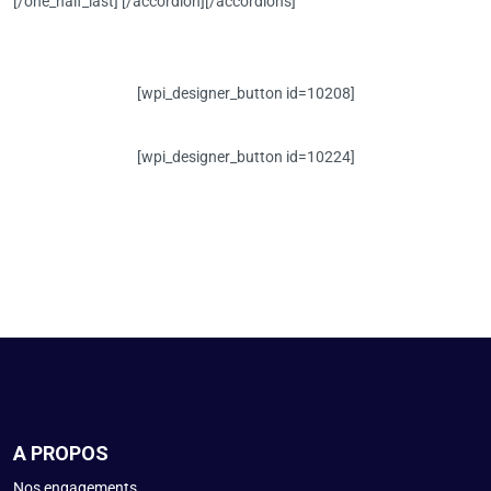
[/one_half_last] [/accordion][/accordions]
[wpi_designer_button id=10208]
[wpi_designer_button id=10224]
A PROPOS
Nos engagements