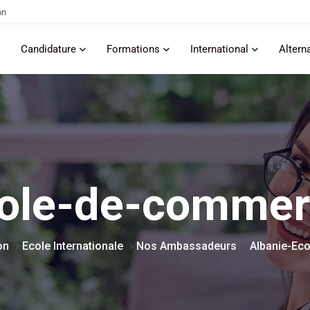
on
Candidature
Formations
International
Altern
cole-de-commer
on
Ecole Internationale
Nos Ambassadeurs
Albanie-Ec
>
>
>