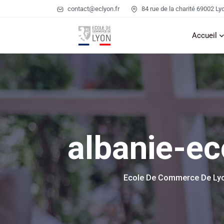
contact@eclyon.fr
84 rue de la charité 69002 Ly
Accueil
albanie-e
Ecole De Commerce De Ly