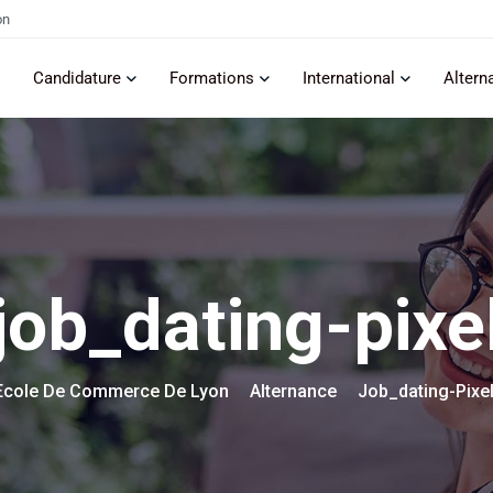
on
Candidature
Formations
International
Altern
job_dating-pixe
Ecole De Commerce De Lyon
Alternance
Job_dating-Pixe
>
>