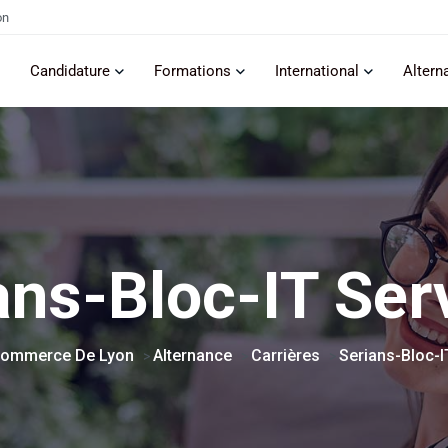
on
Candidature
Formations
International
Altern
ans-Bloc-IT Ser
Commerce De Lyon
Alternance
Carrières
Serians-Bloc-I
>
>
>