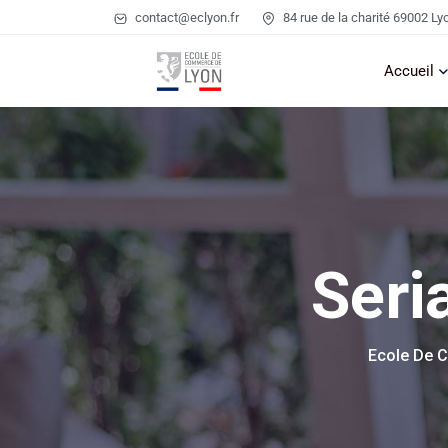
contact@eclyon.fr
84 rue de la charité 69002 Ly
Accueil
Seri
Ecole De 