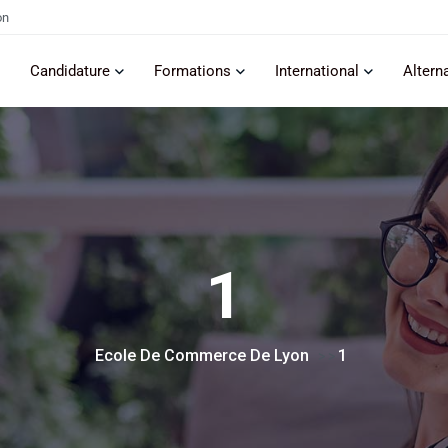
on
Candidature
Formations
International
Altern
1
Ecole De Commerce De Lyon
1
> >