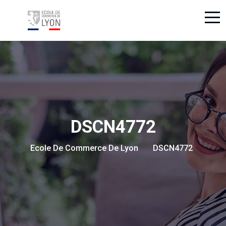
DSCN4772
Ecole De Commerce De Lyon
DSCN4772
> >